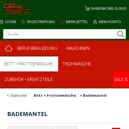
WARENKORB (0,00 €)
LOGIN
REGISTRIERUNG
MERKZETTEL
MEIN KONTO
BERUFSBEKLEIDUNG.
MASCHINEN.
BETT + FROTTEEWÄSCHE.
TISCHWÄSCHE.
ZUBEHÖR + ERSATZTEILE.
SALE %
Startseite
Bett + Frotteewäsche.
>
Bademantel
BADEMANTEL